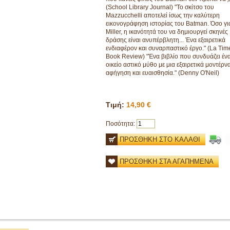
(School Library Journal) "Το σκίτσο του
Mazzucchelli αποτελεί ίσως την καλύτερη
εικονογράφηση ιστορίας του Batman. Όσο γι
Miller, η ικανότητά του να δημιουργεί σκηνές
δράσης είναι ανυπέρβλητη... Ένα εξαιρετικά
ενδιαφέρον και συναρπαστικό έργο." (La Tim
Book Review) "Ένα βιβλίο που συνδυάζει έν
οικείο αστικό μύθο με μια εξαιρετικά μοντέρν
αφήγηση και ευαισθησία." (Denny O'Neil)
Τιμή:
14,90 €
Ποσότητα:
ΠΡΟΣΘΗΚΗ ΣΤΟ ΚΑΛΑΘΙ
ΠΡΟΣΘΗΚΗ ΣΤΑ ΑΓΑΠΗΜΕΝΑ