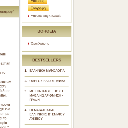
Είσοδος
Εγγραφή
πιστροφή
Υπενθύμιση Κωδικού
ΒΟΗΘΕΙΑ
Όροι Χρήσης
elli
BESTSELLERS
Batman
1.
ΕΛΛΗΝΙΚΗ ΜΥΘΟΛΟΓΙΑ
ά το
2.
ΟΔΗΓΟΣ ΕΛΑΙΟΓΡΑΦΙΑΣ
ύστατων
ταση
 έκδοση
3.
ΜΕ ΤΗΝ ΚΑΘΕ ΕΠΟΧΗ
ller,
ΜΑΘΑΙΝΩ ΑΡΙΘΜΗΣΗ -
ΓΡΑΦΗ
γχρονα
χει ένα
4.
ΘΕΜΑΤΑ ΑΡΧΑΙΑΣ
άση με
ΕΛΛΗΝΙΚΗΣ Β΄ ΕΝΙΑΙΟΥ
αι το
ΛΥΚΕΙΟΥ
τορία
άσει."