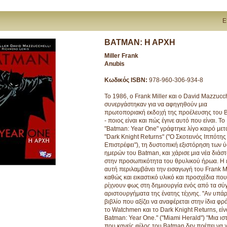
Ε
BATMAN: Η ΑΡΧΗ
Miller Frank
Anubis
Κωδικός ISBN:
978-960-306-934-8
To 1986, o Frank Miller και ο David Mazzucch
συνεργάστηκαν για να αφηγηθούν μια
πρωτοποριακή εκδοχή της προέλευσης του 
- ποιος είναι και πώς έγινε αυτό που είναι. Το
"Batman: Year One" γράφτηκε λίγο καιρό μετ
"Dark Knight Returns" ("Ο Σκοτεινός Ιππότης
Επιστρέφει"), τη δυστοπική εξιστόρηση των 
ημερών του Batman, και χάρισε μια νέα διάσ
στην προσωπικότητα του θρυλικού ήρωα. Η
αυτή περιλαμβάνει την εισαγωγή του Frank Mi
καθώς και εικαστικό υλικό και προσχέδια που
ρίχνουν φως στη δημιουργία ενός από τα σύ
αριστουργήματα της ένατης τέχνης. "Αν υπάρ
βιβλίο που αξίζει να αναφέρεται στην ίδια φρ
το Watchmen και το Dark Knight Returns, είν
Batman: Year One." ("Miami Herald") "Μια ισ
που κανείς φίλος του Batman δεν πρέπει να χ