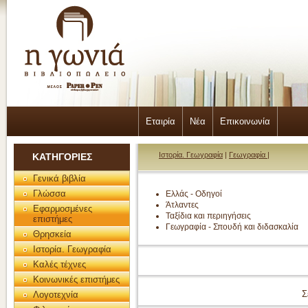
Εταιρία
Νέα
Επικοινωνία
Ιστορία. Γεωγραφία
|
Γεωγραφία
|
ΚΑΤΗΓΟΡΙΕΣ
Γενικά βιβλία
Γλώσσα
Ελλάς - Οδηγοί
Άτλαντες
Εφαρμοσμένες
Ταξίδια και περιηγήσεις
επιστήμες
Γεωγραφία - Σπουδή και διδασκαλία
Θρησκεία
Ιστορία. Γεωγραφία
Καλές τέχνες
Κοινωνικές επιστήμες
Σ
Λογοτεχνία