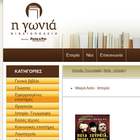
Εταιρία
Νέα
Επικοινωνία
Ιστορία. Γεωγραφία
|
Ασία - Ιστορία
|
ΚΑΤΗΓΟΡΙΕΣ
Γενικά βιβλία
Γλώσσα
Μικρά Ασία - Ιστορία
Εφαρμοσμένες
επιστήμες
Θρησκεία
Ιστορία. Γεωγραφία
Καλές τέχνες
Κοινωνικές επιστήμες
Λογοτεχνία